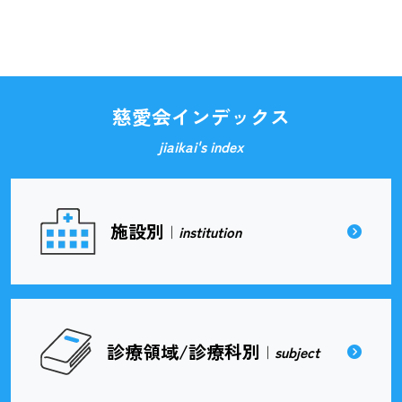
慈愛会インデックス
jiaikai's index
施設別
｜
institution
診療領域/診療科別
｜
subject