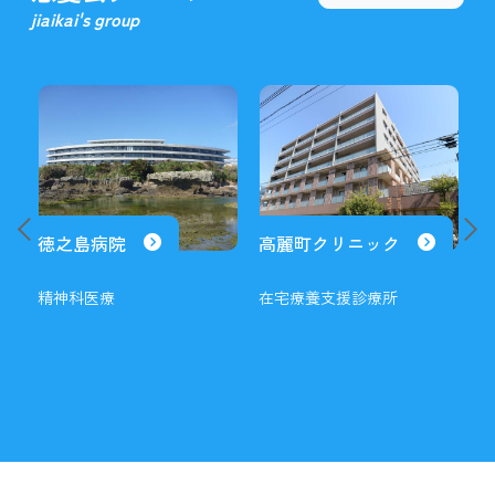
jiaikai's group
徳之島病院
高麗町クリニック
精神科医療
在宅療養支援診療所
糖