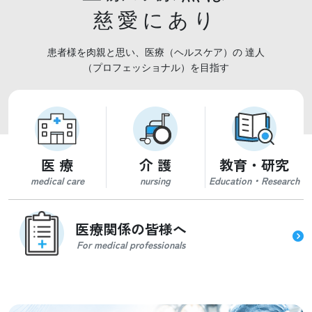
慈愛にあり
慈愛にあり
患者様を肉親と思い、医療（ヘルスケア）の
患者様を肉親と思い、医療（ヘルスケア）の
達人
達人
（プロフェッショナル）を目指す
（プロフェッショナル）を目指す
医 療
介 護
教育・研究
medical care
nursing
Education・Research
医療関係の皆様へ
For medical professionals