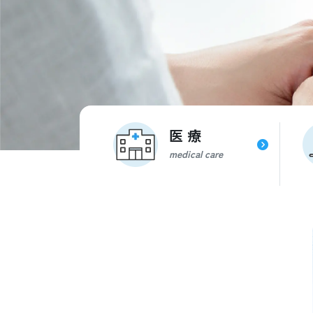
医 療
medical care