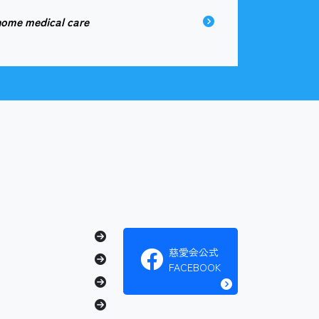
home medical care
慈愛会公式
FACEBOOK