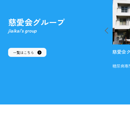
慈愛会グループ
jiaikai's group
高麗町クリニック
慈愛会
一覧はこちら
在宅療養支援診療所
糖尿病専