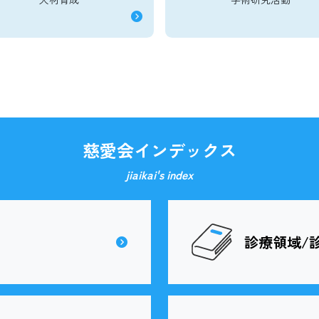
慈愛会インデックス
jiaikai's index
診療領域/