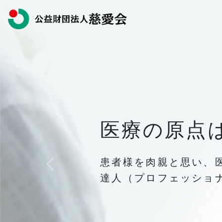
医療の原点
医療の原点
患者様を肉親と思い、
患者様を肉親と思い、
Previous
達人（プロフェッショ
達人（プロフェッショ