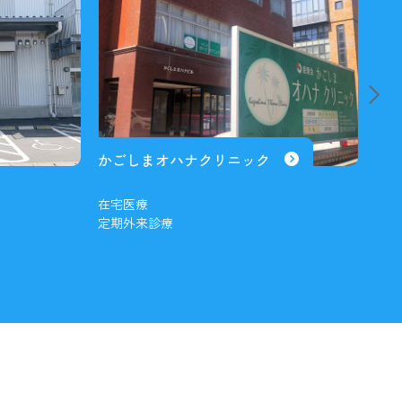
かごしまオハナクリニック
慈
垂
在宅医療
産婦
定期外来診療