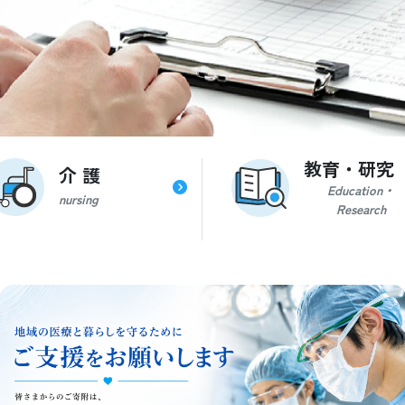
教育・研究
介 護
Education・
nursing
Research