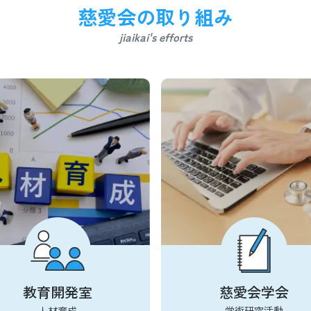
慈愛会の取り組み
jiaikai's efforts
教育開発室
慈愛会学会
人材育成
学術研究活動