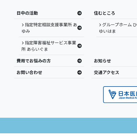
日中の活動
住むところ
指定特定相談支援事業所 あ
グループホーム 
ゆみ
ゆいはま
指定障害福祉サービス事業
所 あらいぐま
費用でお悩みの方
お知らせ
お問い合わせ
交通アクセス
益財団法人慈愛会 奄美病院 | 鹿児島県奄美市 | 地域精神科中核病院・訪問看護 ALL R