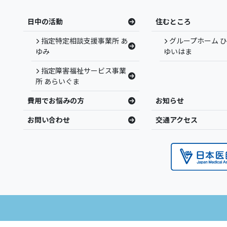
日中の活動
住むところ
指定特定相談支援事業所 あ
グループホーム 
ゆみ
ゆいはま
指定障害福祉サービス事業
所 あらいぐま
費用でお悩みの方
お知らせ
お問い合わせ
交通アクセス
益財団法人慈愛会 奄美病院 | 鹿児島県奄美市 | 地域精神科中核病院・訪問看護 ALL R