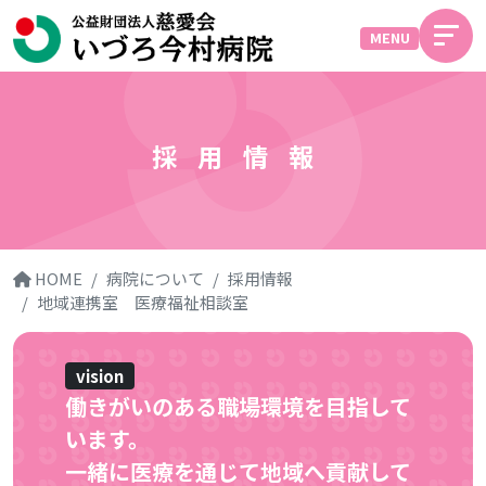
MENU
採用情報
HOME
病院について
採用情報
地域連携室 医療福祉相談室
vision
働きがいのある職場環境を目指して
います。
一緒に医療を通じて
地域へ貢献して