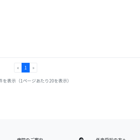
«
1
»
1件を表示（1ページあたり20を表示）
病院のご案内
外来受診の方へ