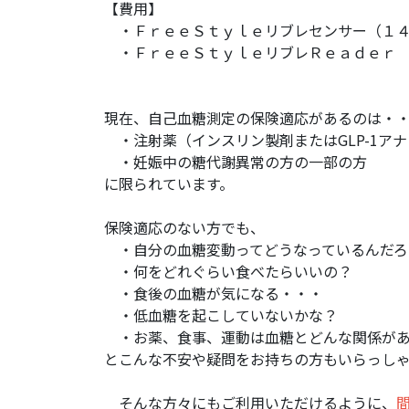
【費用】
・ＦｒｅｅＳｔｙｌｅリブレセンサー（１４日
・ＦｒｅｅＳｔｙｌｅリブレＲｅａｄ
現在、自己血糖測定の保険適応があるのは・
・注射薬（インスリン製剤またはGLP-1ア
・妊娠中の糖代謝異常の方の一部の方
に限られています。
保険適応のない方でも、
・自分の血糖変動ってどうなっているんだろ
・何をどれぐらい食べたらいいの？
・食後の血糖が気になる・・・
・低血糖を起こしていないかな？
・お薬、食事、運動は血糖とどんな関係があ
とこんな不安や疑問をお持ちの方もいらっし
そんな方々にもご利用いただけるように、