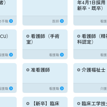
者）
年4月1日採
新卒・既卒）
助手職
医師
看護
CU）
看護師（手術
看護師（精
室）
科認定）
看護職
看護職
看護
准看護師
介護福祉士
看護職
看護職
介護
【新卒】臨床
臨床工学技