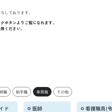
待ちしております。
ンクボタンよりご覧になれます。
活用ください。
術職
助手職
事務職
その他
イド
医師
看護職員(令