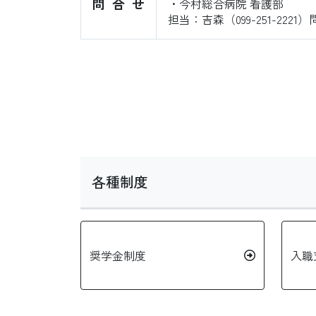
問合せ
・今村総合病院 看護部
担当：吉森（099-251-222
各種制度
奨学金制度
入職