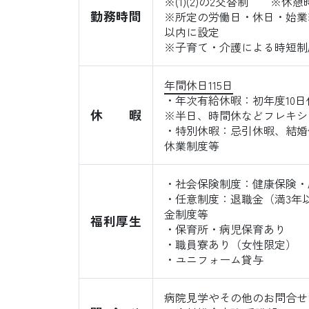
※(1)(2)の2交替制 ※休憩時間 
勤務時間
※所定の労働日・休日・始業
以内に設定
※子育て・介護による時短制
年間休日115日
・年次有給休暇：初年度10
休暇
※半日、時間休などフレキシ
・特別休暇：忌引休暇、結婚
休業制度等
・社会保険制度：健康保険・
・任意制度：退職金（満3年
金制度等
福利厚生
・保育所・病児保育あり
・職員寮あり（女性限定）
・ユニフォーム貸与
病院見学やその他のお問合せ