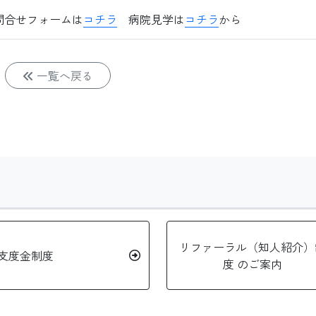
1）問合せフォームは
コチラ
病院見学は
コチラ
から
一覧へ戻る
リファーラル（知人紹介）
支度金制度
度 のご案内