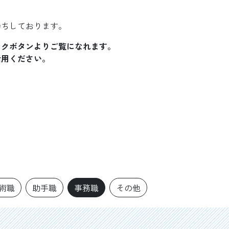
待ちしております。
ンクボタンよりご覧になれます。
活用ください。
術職
助手職
事務職
その他