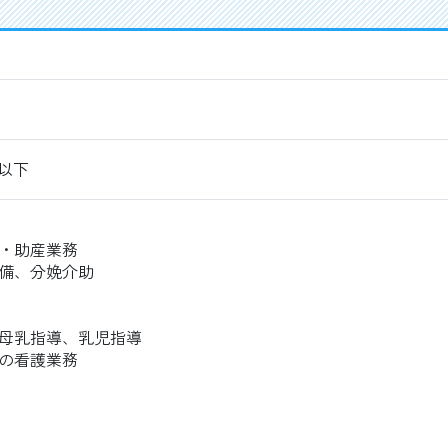
以下
・助産業務
備、分娩介助
母乳指導、乳児指導
の看護業務