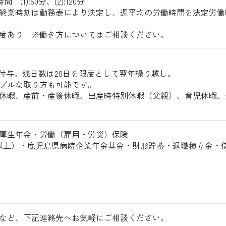
(1):60分、(2):120分
終業時刻は勤務表により決定し、週平均の労働時間を法定労働
度あり ※働き方についてはご相談ください。
日付与。残日数は20日を限度として翌年繰り越し。
ブルな取り方も可能です。
休暇、産前・産後休暇、出産時特別休暇（父親）、育児休暇、
厚生年金・労働（雇用・労災）保険
以上）・鹿児島県病院企業年金基金・財形貯蓄・退職積立金・
など、下記連絡先へお気軽にご相談ください。