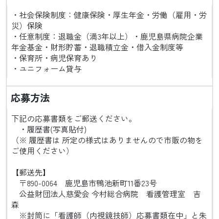
・社会保険制度：健康保険・厚生年金・労働（雇用・労
災）保険
・任意制度：退職金（満3年以上）・鹿児島県病院企業
年金基金・財形貯蓄・退職積立金・借入金制度等
・保育所・病児保育あり
・ユニフォーム貸与
応募方法
下記の応募書類をご郵送ください。
・履歴書(写真貼付)
（※ 履歴書は 所定の様式はありませんので市販の物を
ご使用ください）
【郵送先】
〒890-0064 鹿児島市鴨池新町11番23号
公益財団法人慈愛会 今村総合病院 看護管理室 吉
森
※封筒に「看護師（内視鏡技師）応募書類在中」と朱