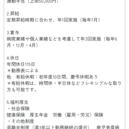
通勤手当（上限50,000円）
2.昇給
定期昇給時期に合わせ、年1回実施（毎年7月）
3.賞与
病院業績や個人業績などを考慮して年3回実施（毎年6
月・12月・4月）
4.休日
年間休日115日
＊勤務表による
他 有給休暇：初年度10日間、慶弔休暇あり
＊有給休暇は、時間休・半日休などフレキシブルな取り
方も可能です。
5.福利厚生
・社会保険
健康保険 厚生年金 労働（雇用・労災）保険
・その他制度
退職金制度（満3年以上勤務継続の場合） 鹿児島県病