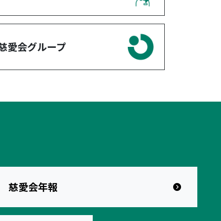
慈愛会グループ
慈愛会年報