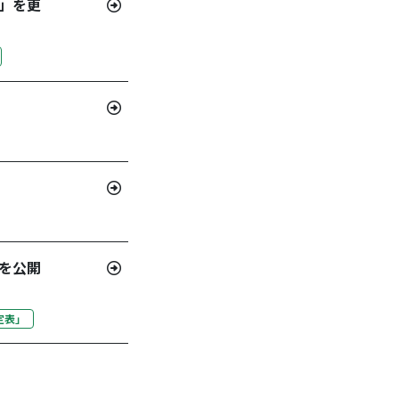
」を更
を公開
定表」