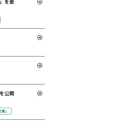
」を更
を公開
定表」