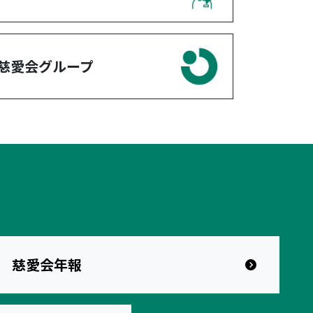
慈愛会グループ
慈愛会年報