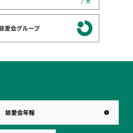
慈愛会グループ
慈愛会年報