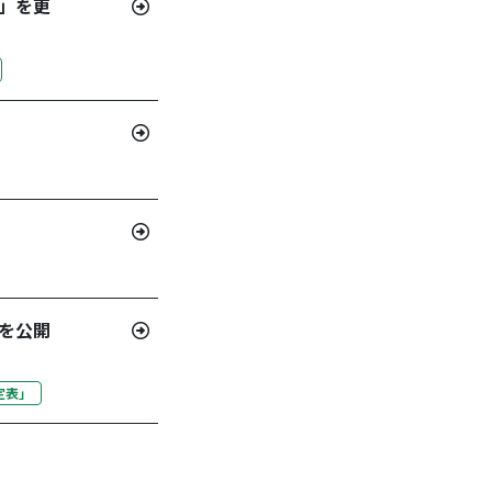
」を更
を公開
定表」