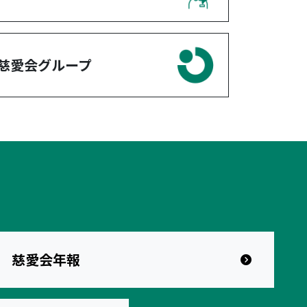
慈愛会グループ
慈愛会年報