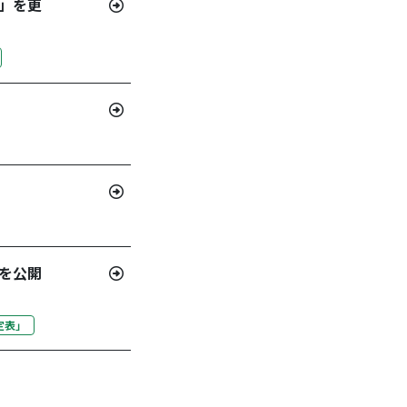
」を更
を公開
定表」