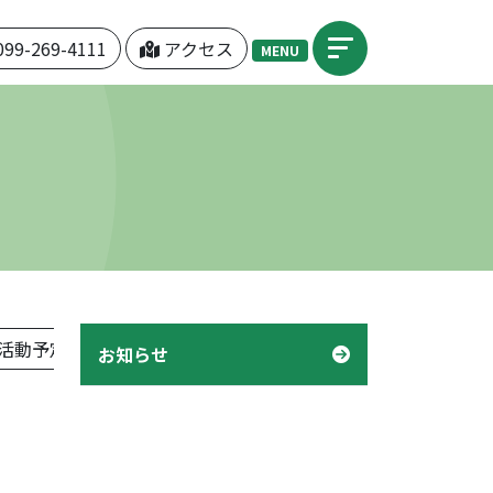
099-269-4111
アクセス
MENU
活動予定表」
機関紙「つぼみ」
デイケア「様子」
お知らせ