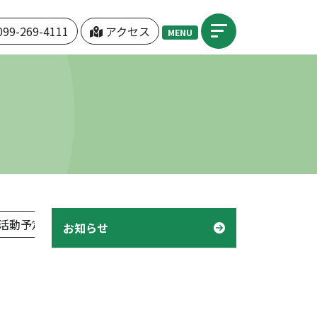
099-269-4111
アクセス
MENU
活動予定表」
機関紙「つぼみ」
デイケア「様子」
お知らせ