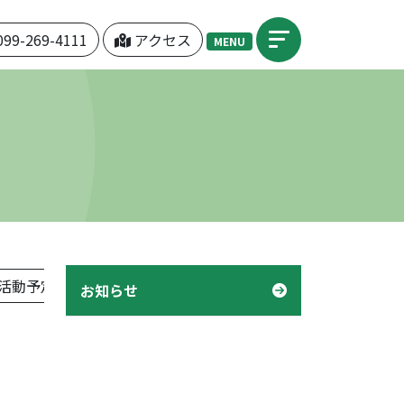
099-269-4111
アクセス
MENU
活動予定表」
機関紙「つぼみ」
デイケア「様子」
お知らせ