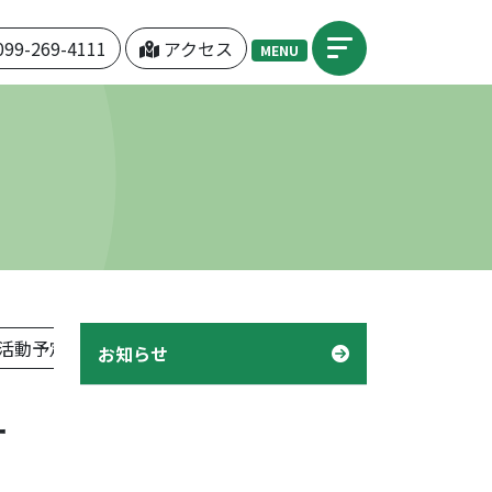
099-269-4111
アクセス
MENU
活動予定表」
機関紙「つぼみ」
デイケア「様子」
お知らせ
ー