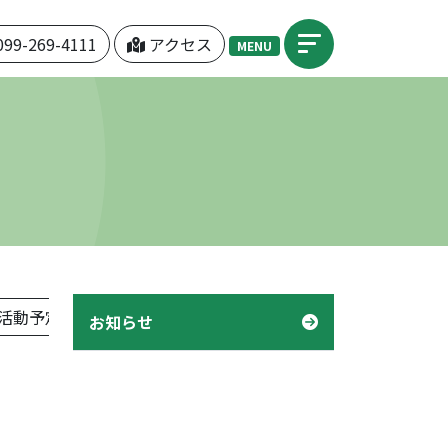
099-269-4111
アクセス
MENU
活動予定表」
機関紙「つぼみ」
デイケア「様子」
お知らせ