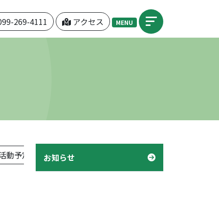
099-269-4111
アクセス
MENU
活動予定表」
機関紙「つぼみ」
デイケア「様子」
お知らせ