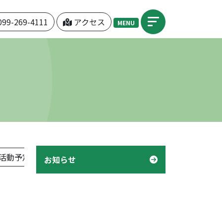
099-269-4111
アクセス
MENU
活動予定表」
機関紙「つぼみ」
デイケア「様子」
お知らせ