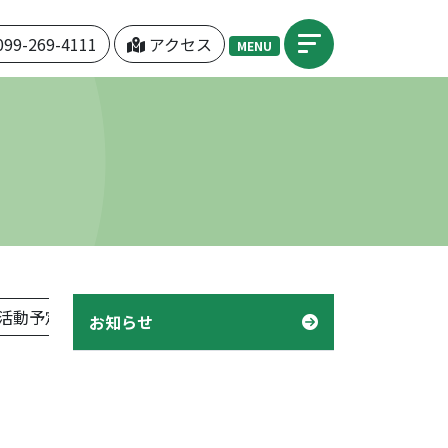
099-269-4111
アクセス
MENU
活動予定表」
機関紙「つぼみ」
デイケア「様子」
お知らせ