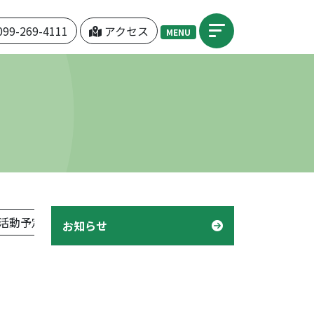
099-269-4111
アクセス
MENU
活動予定表」
機関紙「つぼみ」
デイケア「様子」
お知らせ