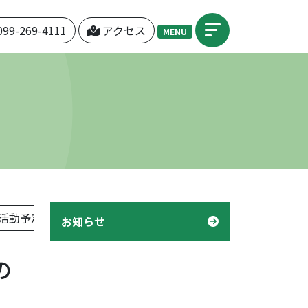
099-269-4111
アクセス
MENU
活動予定表」
機関紙「つぼみ」
デイケア「様子」
お知らせ
の