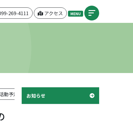
099-269-4111
アクセス
MENU
活動予定表」
機関紙「つぼみ」
デイケア「様子」
お知らせ
の