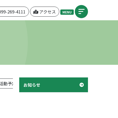
099-269-4111
アクセス
MENU
活動予定表」
機関紙「つぼみ」
デイケア「様子」
お知らせ