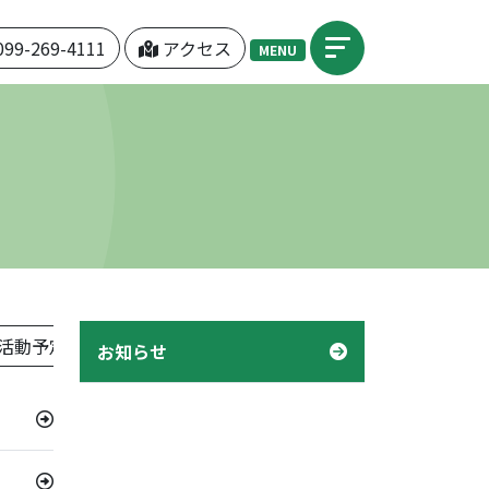
099-269-4111
アクセス
MENU
活動予定表」
機関紙「つぼみ」
デイケア「様子」
お知らせ