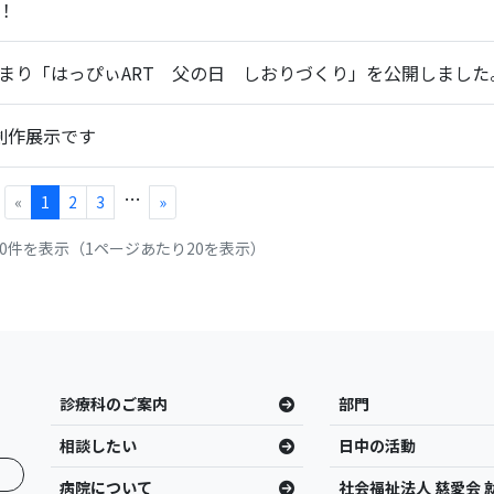
！
まり「はっぴぃART 父の日 しおりづくり」を公開しました
創作展示です
…
«
1
2
3
»
 20件を表示（1ページあたり20を表示）
診療科のご案内
部門
相談したい
日中の活動
病院について
社会福祉法人 慈愛会 