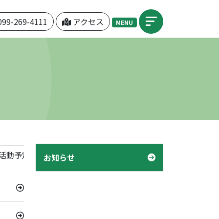
099-269-4111
アクセス
MENU
活動予定表」
機関紙「つぼみ」
デイケア「様子」
お知らせ