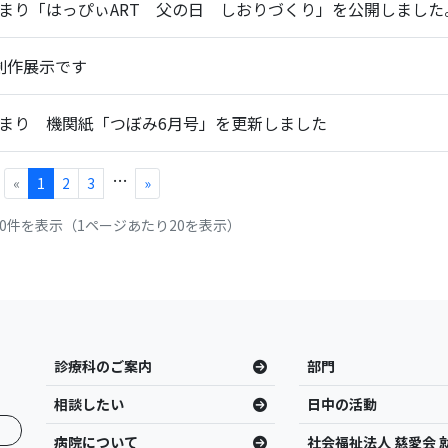
まり「はっぴぃART 父の日 しおりづくり」を公開しました
創作展示です
まり 機関紙「つぼみ6月号」を更新しました
…
«
1
2
3
»
 20件を表示（1ページあたり20を表示）
診療科のご案内
部門
相談したい
日中の活動
病院について
社会福祉法人 慈愛会 