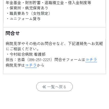
年金基金・財形貯蓄・退職積立金・借入金制度等
・保育所・病児保育あり
・職員寮あり（女性限定）
・ユニフォーム貸与
問合せ
病院見学やその他のお問合せなど、下記連絡先へお気軽
にご相談ください。
・今村総合病院 看護部
担当：吉森（099-251-2221）問合せフォームは
コチラ
病院見学は
コチラ
から
一覧へ戻る