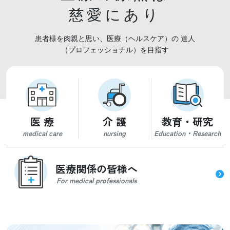
慈愛にあり
慈愛にあり
患者様を肉親と思い、医療（ヘルスケア）の
患者様を肉親と思い、医療（ヘルスケア）の
達人
達人
（プロフェッショナル）を目指す
（プロフェッショナル）を目指す
医 療
介 護
教育・研究
medical care
nursing
Education・Research
医療関係の皆様へ
For medical professionals