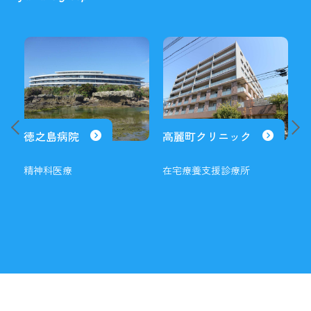
徳之島病院
高麗町クリニック
精神科医療
在宅療養支援診療所
糖