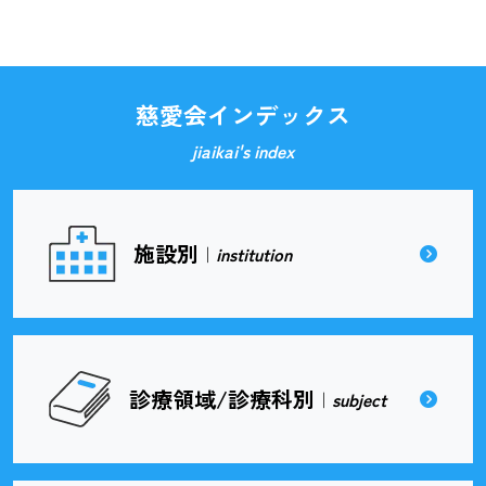
慈愛会インデックス
jiaikai's index
施設別
｜
institution
診療領域/診療科別
｜
subject