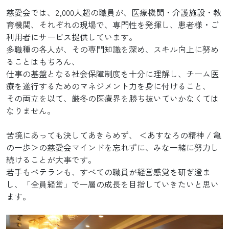
慈愛会では、2,000人超の職員が、医療機関・介護施設・教
育機関、それぞれの現場で、専門性を発揮し、患者様・ご
利用者にサービス提供しています。
多職種の各人が、その専門知識を深め、スキル向上に努め
ることはもちろん、
仕事の基盤となる社会保障制度を十分に理解し、チーム医
療を遂行するためのマネジメント力を身に付けること、
その両立を以て、厳冬の医療界を勝ち抜いていかなくては
なりません。
苦境にあっても決してあきらめず、 ＜あすなろの精神 / 亀
の一歩＞の慈愛会マインドを忘れずに、みな一緒に努力し
続けることが大事です。
若手もベテランも、すべての職員が経営感覚を研ぎ澄ま
し、「全員経営」で一層の成長を目指していきたいと思い
ます。