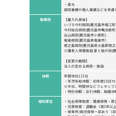
・賞与
病院業績や個人業績などを考慮し
勤務地
【雇入れ直後】
いづろ今村病院(鹿児島市堀江町
今村総合病院(鹿児島市鴨池新町
谷山病院(鹿児島市小原町)
奄美病院(鹿児島県奄美市）
徳之島病院(鹿児島県大島郡徳之
介護老人保健施設 愛と結の街(
【変更の範囲】
法人の定める病院・施設
休暇
年間休日115日
・年次有給休暇：初年度10日付
※半日、時間休などフレキシブ
・特別休暇：忌引休暇、結婚休
福利厚生
・社会保険制度：健康保険・厚
・任意制度：退職金（満3年以
・保育所/病児保育一部あり（