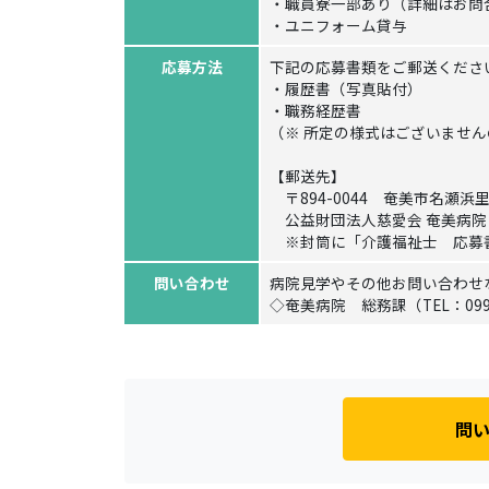
・職員寮一部あり（詳細はお問
・ユニフォーム貸与
応募方法
下記の応募書類をご郵送くださ
・履歴書（写真貼付）
・職務経歴書
（※ 所定の様式はございませ
【郵送先】
〒894-0044 奄美市名瀬浜里
公益財団法人慈愛会 奄美病院
※封筒に「介護福祉士 応募
問い合わせ
病院見学やその他お問い合わせ
◇奄美病院 総務課（TEL：0997-
問