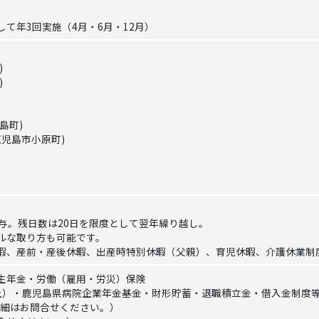
て年3回実施（4月・6月・12月）
)
)
島町)
鹿児島市小原町)
与。残日数は20日を限度として翌年繰り越し。
ルな取り方も可能です。
暇、産前・産後休暇、出産時特別休暇（父親）、育児休暇、介護休業制
生年金・労働（雇用・労災）保険
上）・鹿児島県病院企業年金基金・財形貯蓄・退職積立金・借入金制度
詳細はお問合せください。）