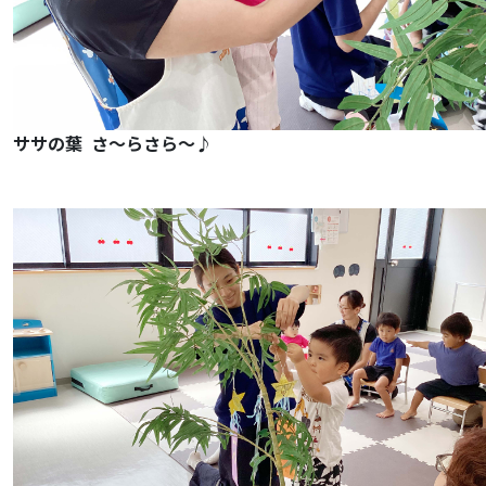
ササの葉 さ～らさら～♪