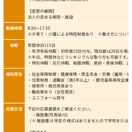
【変更の範囲】
法人の定める病院・施設
勤務時間
8:30～17:30
※子育て・介護による時短制度あり ※働き方について
休暇
年間休日115日
・年次有給休暇：初年度10日付与。残日数は20日を限
※半日、時間休などフレキシブルな取り方も可能です。
・特別休暇：忌引休暇、結婚休暇、産前・産後休暇、出
福利厚生
・社会保険制度：健康保険・厚生年金・労働（雇用・労
・任意制度：退職金（満3年以上）・鹿児島県病院企業
・保育所・病児保育あり
・職員寮あり（女性限定）
・ユニフォーム貸与
応募方法
下記の応募書類をご郵送ください。
・履歴書(写真貼付)
（※ 履歴書は 所定の様式はありませんので学校または