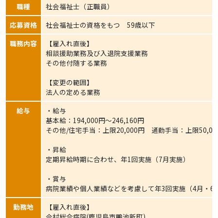
職種
社会福祉士（正職員）
応募資格
社会福祉士の資格をもつ 59歳以下
職務内容
【雇入れ直後】
相談援助業務及び入退院支援業務
その他付随する業務
【変更の範囲】
法人の定める業務
給与
・給与
基本給：194,000円～246,160円
その他/住宅手当：上限20,000円 通勤手当：上限50,0
・昇給
定期昇給時期に合わせ、年1回実施（7月実施）
・賞与
病院業績や個人業績などを考慮して年3回実施（4月・6月
勤務地
【雇入れ直後】
今村総合病院(鹿児島市鴨池新町)