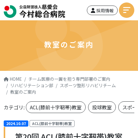
採用情報
教室のご案内
HOME
チーム医療の一翼を担う専門部署のご案内
リハビリテーション部
スポーツ整形リハビリチーム
教室のご案内
カテゴリ:
ACL(膝前十字靭帯)教室
投球教室
スポー
2024.10.07
ACL(膝前十字靭帯)教室
第20回 ACL(膝前十字靭帯)教室