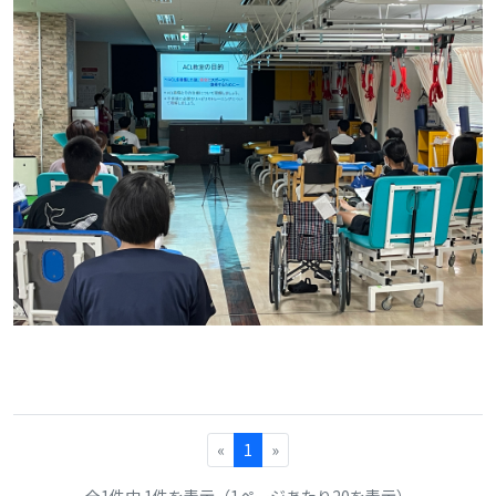
«
1
»