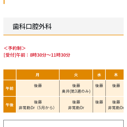
歯科口腔外科
＜予約制＞
[受付]午前：8時30分～11時30分
月
火
水
木
後藤
後藤
後藤
後藤
午前
奥井(第3週のみ)
後藤
後藤
後藤
後藤
午後
非常勤Dr（5月から）
非常勤Dr
非常勤Dr