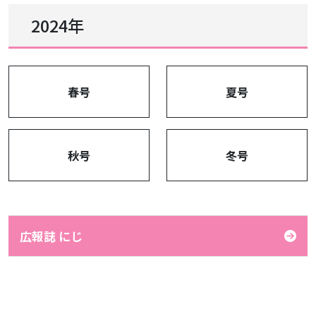
2024年
春号
夏号
秋号
冬号
広報誌 にじ