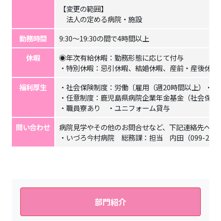
【変更の範囲】
法人の定める病院・施設
勤務時間
9:30～19:30の間で4時間以上
休暇
◉年次有給休暇：勤務形態に応じて付与
・特別休暇：忌引休暇、結婚休暇、産前・産後休暇
福利厚生
・社会保険制度：労働〔雇用（週20時間以上）・労
・任意制度：鹿児島県病院企業年金基金（社会保険
・職員寮あり ・ユニフォーム貸与
問い合わせ
病院見学やその他のお問合せなど、下記連絡先へお
・いづろ今村病院 総務課：担当 内田（099-226-2
部門紹介